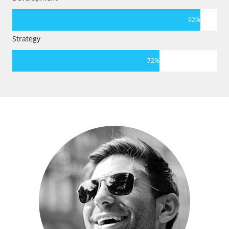
92
%
Strategy
72
%